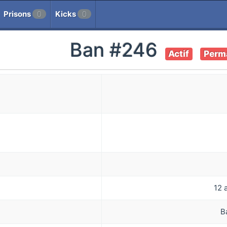
Prisons
0
Kicks
0
Ban #246
Actif
Perm
12 
B